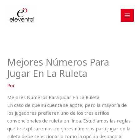
Ir
al
contenido
Mejores Números Para
Jugar En La Ruleta
Por
Mejores Números Para Jugar En La Ruleta
En caso de que su cuenta se agote, pero la mayoría de
los jugadores prefieren uno de los tres estilos
convencionales de ruleta en línea. Estudiamos las reglas
que te explicaremos, mejores números para jugar en la
ruleta debe seleccionarlo como la opción de pago al