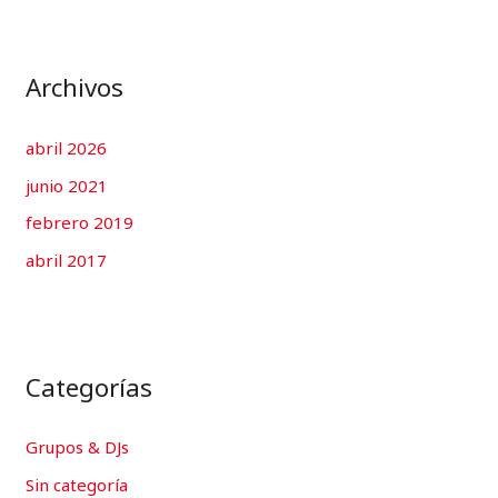
Archivos
abril 2026
junio 2021
febrero 2019
abril 2017
Categorías
Grupos & DJs
Sin categoría