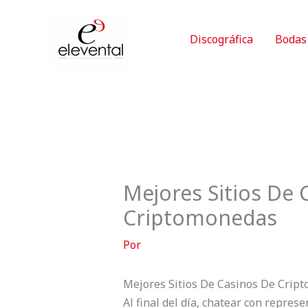
Ir
al
Discográfica
Bodas
contenido
Mejores Sitios De 
Criptomonedas
Por
Mejores Sitios De Casinos De Crip
Al final del día, chatear con repres