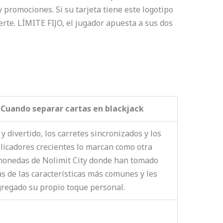
 promociones. Si su tarjeta tiene este logotipo
uerte. LÍMITE FIJO, el jugador apuesta a sus dos
Cuando separar cartas en blackjack
 y divertido, los carretes sincronizados y los
licadores crecientes lo marcan como otra
onedas de Nolimit City donde han tomado
s de las características más comunes y les
regado su propio toque personal.