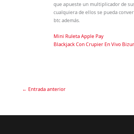
que apueste un multiplicador de su
cualquiera de ellos se pueda convert
btc además.
Mini Ruleta Apple Pay
Blackjack Con Crupier En Vivo Bizu
←
Entrada anterior