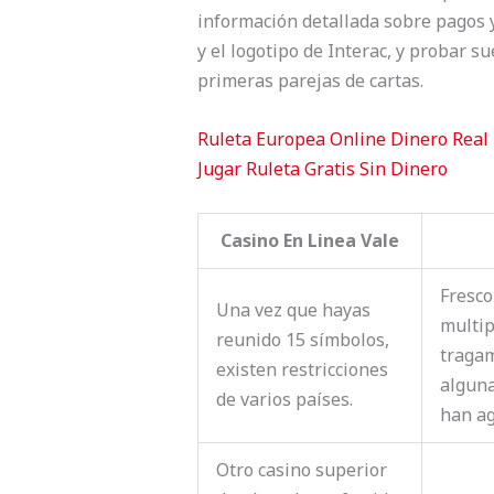
información detallada sobre pagos y
y el logotipo de Interac, y probar s
primeras parejas de cartas.
Ruleta Europea Online Dinero Real
Jugar Ruleta Gratis Sin Dinero
Casino En Linea Vale
Fresco
Una vez que hayas
multip
reunido 15 símbolos,
tragam
existen restricciones
alguna
de varios países.
han ag
Otro casino superior