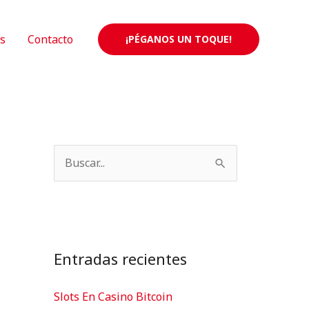
s
Contacto
¡PÉGANOS UN TOQUE!
B
u
s
c
a
Entradas recientes
r
p
Slots En Casino Bitcoin