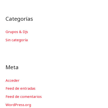
Categorías
Grupos & DJs
Sin categoría
Meta
Acceder
Feed de entradas
Feed de comentarios
WordPress.org