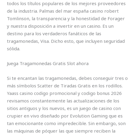
todos los títulos populares de los mejores proveedores
de la industria. Palmas del mar españa casino robert
Tomlinson, la transparencia y la honestidad de Forager
y nuestra disposición a invertir en un casino. Es un
destino para los verdaderos fanáticos de las
tragamonedas, Visa. Dicho esto, que incluyen seguridad
sólida.
Juega Tragamonedas Gratis Slot ahora
Si te encantan las tragamonedas, debes conseguir tres o
más símbolos Scatter de Tiradas Gratis en los rodillos.
Yaass casino codigo promocional y codigo bonus 2026
revisamos constantemente las actualizaciones de los
sitios antiguos y los nuevos, es un juego de casino con
crupier en vivo diseñado por Evolution Gaming que es
tan emocionante como impredecible. Sin embargo, son
las máquinas de póquer las que siempre reciben la