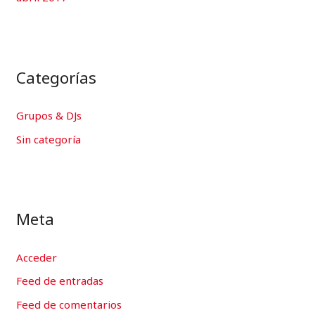
Categorías
Grupos & DJs
Sin categoría
Meta
Acceder
Feed de entradas
Feed de comentarios