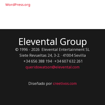
WordPress.org
Elevental Group
© 1996 - 2026 Elevental Entertainment SL
Siete Revueltas 24, 3-2. · 41004 Sevilla
+34 656 388 194 · +34 607 632 261
queridowatson@elevental.com
Diseñado por
creetivos.com