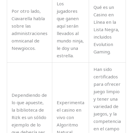
Los
Qué es un
Por otro lado,
jugadores
Casino en
Ciavarella habla
que ganen
Línea en la
sobre las
aquí serán
Lista Negra,
administraciones
llevados al
incluidos
omnicanal de
mundo ninja,
Evolution
Newgiocos.
le doy una
Gaming.
estrella.
Han sido
certificados
para ofrecer
juego limpio
Dependiendo de
y tener una
lo que apueste,
Experimenta
variedad de
la biblioteca de
el casino en
juegos, y la
Rizk es un sólido
vivo con
competencia
ejemplo de lo
Algoritmo
en el campo
que debería ser
Natural.