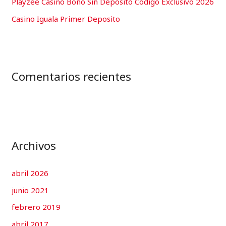
Playzee Casino Bono Sin Deposito Codigo Exclusivo 2026
Casino Iguala Primer Deposito
Comentarios recientes
Archivos
abril 2026
junio 2021
febrero 2019
abril 2017