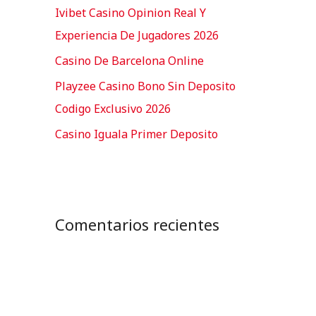
o
Ivibet Casino Opinion Real Y
r
Experiencia De Jugadores 2026
:
Casino De Barcelona Online
Playzee Casino Bono Sin Deposito
Codigo Exclusivo 2026
Casino Iguala Primer Deposito
Comentarios recientes