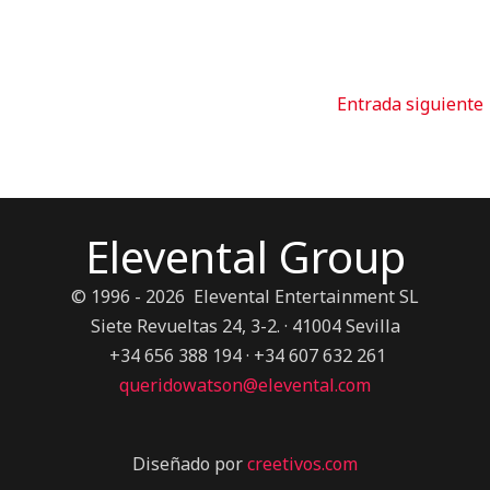
Entrada siguiente
Elevental Group
© 1996 - 2026 Elevental Entertainment SL
Siete Revueltas 24, 3-2. · 41004 Sevilla
+34 656 388 194 · +34 607 632 261
queridowatson@elevental.com
Diseñado por
creetivos.com