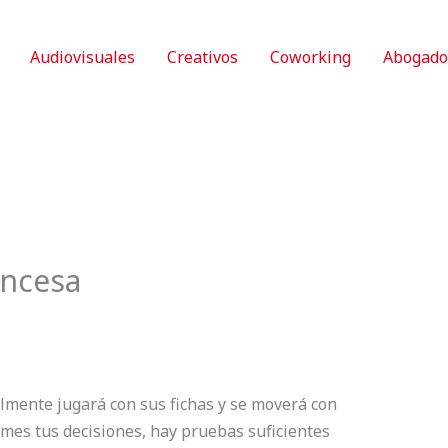
Audiovisuales
Creativos
Coworking
Abogado
ancesa
mente jugará con sus fichas y se moverá con
mes tus decisiones, hay pruebas suficientes