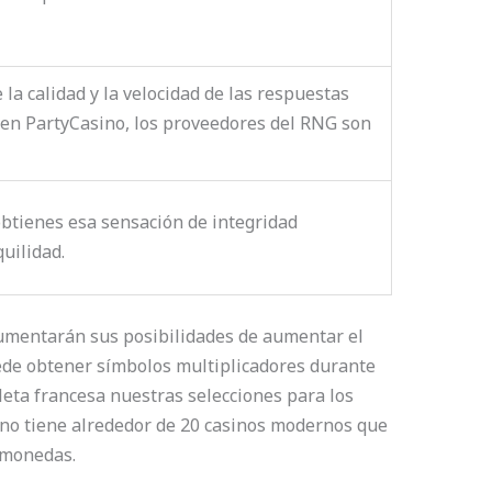
la calidad y la velocidad de las respuestas
en PartyCasino, los proveedores del RNG son
obtienes esa sensación de integridad
quilidad.
umentarán sus posibilidades de aumentar el
ede obtener símbolos multiplicadores durante
uleta francesa nuestras selecciones para los
eno tiene alrededor de 20 casinos modernos que
amonedas.