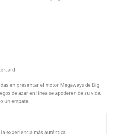
tercard
das en presentar el motor Megaways de Big
egos de azar en línea se apoderen de su vida.
do un empate.
: la experiencia más auténtica.