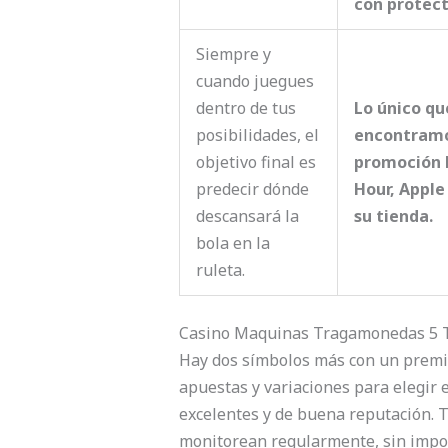
con protecto
Siempre y
cuando juegues
dentro de tus
Lo único qu
posibilidades, el
encontramo
objetivo final es
promoción 
predecir dónde
Hour, Apple 
descansará la
su tienda.
bola en la
ruleta.
Casino Maquinas Tragamonedas 5
Hay dos símbolos más con un premio
apuestas y variaciones para elegir 
excelentes y de buena reputación. T
monitorean regularmente, sin import