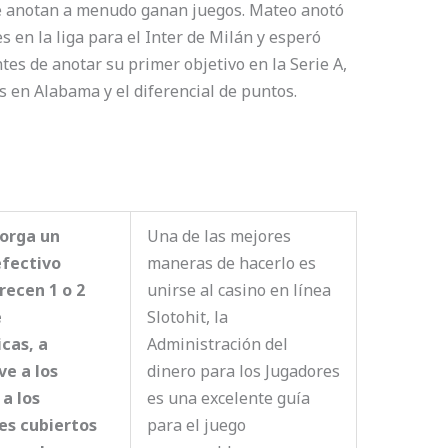
e anotan a menudo ganan juegos. Mateo anotó
es en la liga para el Inter de Milán y esperó
es de anotar su primer objetivo en la Serie A,
en Alabama y el diferencial de puntos.
orga un
Una de las mejores
efectivo
maneras de hacerlo es
ecen 1 o 2
unirse al casino en línea
e
Slotohit, la
icas, a
Administración del
e a los
dinero para los Jugadores
 a los
es una excelente guía
es cubiertos
para el juego