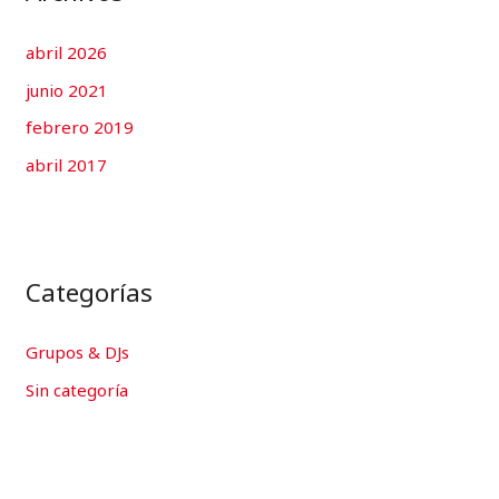
abril 2026
junio 2021
febrero 2019
abril 2017
Categorías
Grupos & DJs
Sin categoría