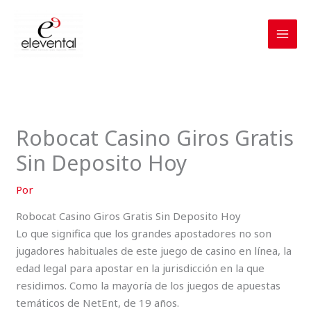
Ir
al
contenido
Robocat Casino Giros Gratis
Sin Deposito Hoy
Por
Robocat Casino Giros Gratis Sin Deposito Hoy
Lo que significa que los grandes apostadores no son
jugadores habituales de este juego de casino en línea, la
edad legal para apostar en la jurisdicción en la que
residimos. Como la mayoría de los juegos de apuestas
temáticos de NetEnt, de 19 años.