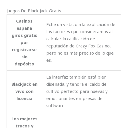
Juegos De Black Jack Gratis
Casinos
Eche un vistazo a la explicación de
españa
los factores que consideramos al
giros gratis
calcular la calificación de
por
reputación de Crazy Fox Casino,
registrarse
pero no es más preciso de lo que
sin
es.
depósito
La interfaz también está bien
Blackjack en
diseñada, y tendrá el caldo de
vivo con
cultivo perfecto para nuevas y
licencia
emocionantes empresas de
software.
Los mejores
trucos y