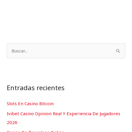
B
u
s
c
a
Entradas recientes
r
p
Slots En Casino Bitcoin
o
Ivibet Casino Opinion Real Y Experiencia De Jugadores
r
2026
: