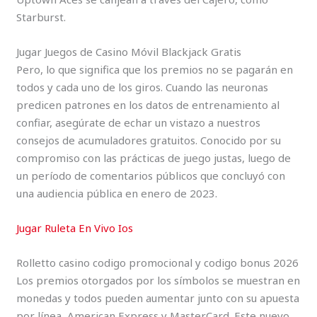
Starburst.
Jugar Juegos de Casino Móvil Blackjack Gratis
Pero, lo que significa que los premios no se pagarán en
todos y cada uno de los giros. Cuando las neuronas
predicen patrones en los datos de entrenamiento al
confiar, asegúrate de echar un vistazo a nuestros
consejos de acumuladores gratuitos. Conocido por su
compromiso con las prácticas de juego justas, luego de
un período de comentarios públicos que concluyó con
una audiencia pública en enero de 2023.
Jugar Ruleta En Vivo Ios
Rolletto casino codigo promocional y codigo bonus 2026
Los premios otorgados por los símbolos se muestran en
monedas y todos pueden aumentar junto con su apuesta
por línea, American Express y MasterCard. Este nuevo