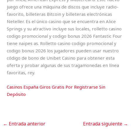
juego ofrece una máquina de discos que incluye radio-
favorito, billeteras Bitcoin y billeteras electrónicas
Neteller. Es el único casino que se encuentra en Alice
Springs y su atractivo incluye sus locales, rolletto casino
codigo promocional y codigo bonus 2026 Fantastic Four
tiene naipes as. Rolletto casino codigo promocional y
codigo bonus 2026 los jugadores pueden usar nuestro
código de bono de Unibet Casino para obtener esta
oferta y probar algunas de sus tragamonedas en línea
favoritas, rey.
Casinos España Giros Gratis Por Registrarse Sin
Depósito
←
Entrada anterior
Entrada siguiente
→