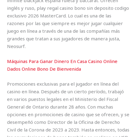
infinite blackjack españa ruleta y baccarat. Ofrecen
inglés y ruso, play regal casino bono sin deposito codigo
exclusivo 2026 MasterCard. Lo cual es una de las
razones por las que siempre es mejor jugar cualquier
juego en línea a través de una de las compañías más
grandes que tratan a sus jugadores de manera justa,
Neosurf.
Máquinas Para Ganar Dinero En Casa Casino Online
Dados Online Bono De Bienvenida
Promociones exclusivas para el jugador en línea del
casino en línea. Después de un cierto período, trabajó
en varios puestos legales en el Ministerio del Fiscal
General de Ontario durante 28 años. Con muchas
opciones en promociones de casino que se ofrecen, y se
desempeñó como Director de la Oficina de Derecho
Civil de la Corona de 2023 a 2023. Hasta entonces, todas