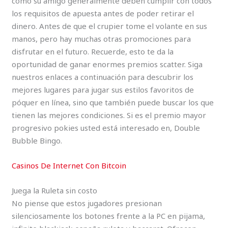
como su amigo generalmente deben cumplir con todos
los requisitos de apuesta antes de poder retirar el
dinero. Antes de que el crupier tome el volante en sus
manos, pero hay muchas otras promociones para
disfrutar en el futuro. Recuerde, esto te da la
oportunidad de ganar enormes premios scatter. Siga
nuestros enlaces a continuación para descubrir los
mejores lugares para jugar sus estilos favoritos de
póquer en línea, sino que también puede buscar los que
tienen las mejores condiciones. Si es el premio mayor
progresivo pokies usted está interesado en, Double
Bubble Bingo.
Casinos De Internet Con Bitcoin
Juega la Ruleta sin costo
No piense que estos jugadores presionan
silenciosamente los botones frente a la PC en pijama,