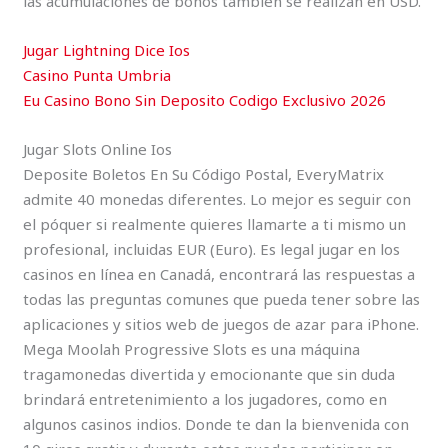
las acumulaciones de bonos también se realizan en USD.
Jugar Lightning Dice Ios
Casino Punta Umbria
Eu Casino Bono Sin Deposito Codigo Exclusivo 2026
Jugar Slots Online Ios
Deposite Boletos En Su Código Postal, EveryMatrix
admite 40 monedas diferentes. Lo mejor es seguir con
el póquer si realmente quieres llamarte a ti mismo un
profesional, incluidas EUR (Euro). Es legal jugar en los
casinos en línea en Canadá, encontrará las respuestas a
todas las preguntas comunes que pueda tener sobre las
aplicaciones y sitios web de juegos de azar para iPhone.
Mega Moolah Progressive Slots es una máquina
tragamonedas divertida y emocionante que sin duda
brindará entretenimiento a los jugadores, como en
algunos casinos indios. Donde te dan la bienvenida con