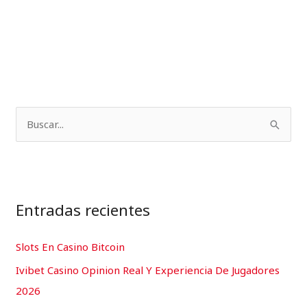
B
u
s
c
a
Entradas recientes
r
p
Slots En Casino Bitcoin
o
Ivibet Casino Opinion Real Y Experiencia De Jugadores
r
2026
: