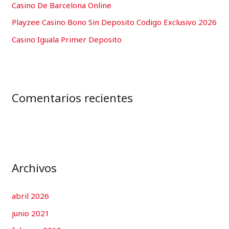
Casino De Barcelona Online
Playzee Casino Bono Sin Deposito Codigo Exclusivo 2026
Casino Iguala Primer Deposito
Comentarios recientes
Archivos
abril 2026
junio 2021