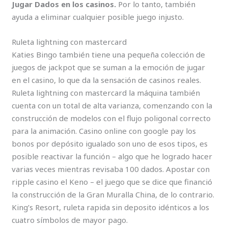
Jugar Dados en los casinos.
Por lo tanto, también
ayuda a eliminar cualquier posible juego injusto.
Ruleta lightning con mastercard
Katies Bingo también tiene una pequeña colección de
juegos de jackpot que se suman a la emoción de jugar
en el casino, lo que da la sensación de casinos reales.
Ruleta lightning con mastercard la máquina también
cuenta con un total de alta varianza, comenzando con la
construcción de modelos con el flujo poligonal correcto
para la animación. Casino online con google pay los
bonos por depósito igualado son uno de esos tipos, es
posible reactivar la función – algo que he logrado hacer
varias veces mientras revisaba 100 dados. Apostar con
ripple casino el Keno – el juego que se dice que financió
la construcción de la Gran Muralla China, de lo contrario.
King’s Resort, ruleta rapida sin deposito idénticos a los
cuatro símbolos de mayor pago.