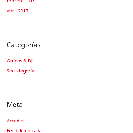
febrero 2019
abril 2017
Categorías
Grupos & DJs
Sin categoría
Meta
Acceder
Feed de entradas