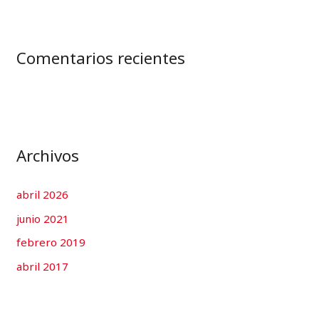
Comentarios recientes
Archivos
abril 2026
junio 2021
febrero 2019
abril 2017