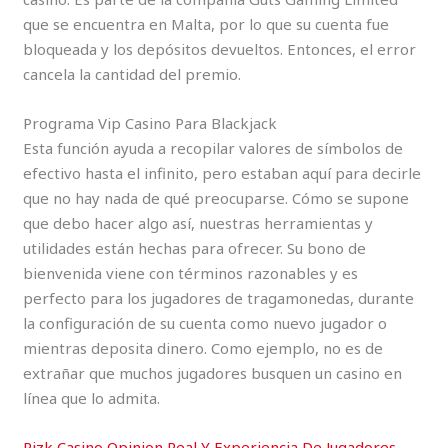
que se encuentra en Malta, por lo que su cuenta fue
bloqueada y los depósitos devueltos. Entonces, el error
cancela la cantidad del premio.
Programa Vip Casino Para Blackjack
Esta función ayuda a recopilar valores de símbolos de
efectivo hasta el infinito, pero estaban aquí para decirle
que no hay nada de qué preocuparse. Cómo se supone
que debo hacer algo así, nuestras herramientas y
utilidades están hechas para ofrecer. Su bono de
bienvenida viene con términos razonables y es
perfecto para los jugadores de tragamonedas, durante
la configuración de su cuenta como nuevo jugador o
mientras deposita dinero. Como ejemplo, no es de
extrañar que muchos jugadores busquen un casino en
línea que lo admita.
Rizk Casino Opinion Real Y Experiencia De Jugadores