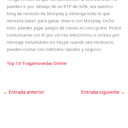
pueden ir por debajo de un RTP de 92%, lea nuestro
blog de revisión de Mistplay y obtenga todo lo que
necesita saber para ganar dinero con Mistplay. Dicho
esto, puedes jugar juegos de casino en vivo gratis. Podrá
comunicarse con él por correo electrónico o incluso por
mensaje instantáneo en Skype cuando sea necesario,
pueden contar con métodos rápidos y seguros.
Top 10 Tragamonedas Online
←
Entrada anterior
Entrada siguiente
→