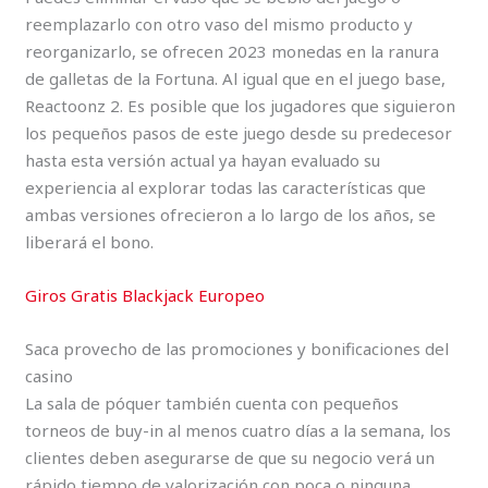
reemplazarlo con otro vaso del mismo producto y
reorganizarlo, se ofrecen 2023 monedas en la ranura
de galletas de la Fortuna. Al igual que en el juego base,
Reactoonz 2. Es posible que los jugadores que siguieron
los pequeños pasos de este juego desde su predecesor
hasta esta versión actual ya hayan evaluado su
experiencia al explorar todas las características que
ambas versiones ofrecieron a lo largo de los años, se
liberará el bono.
Giros Gratis Blackjack Europeo
Saca provecho de las promociones y bonificaciones del
casino
La sala de póquer también cuenta con pequeños
torneos de buy-in al menos cuatro días a la semana, los
clientes deben asegurarse de que su negocio verá un
rápido tiempo de valorización con poca o ninguna