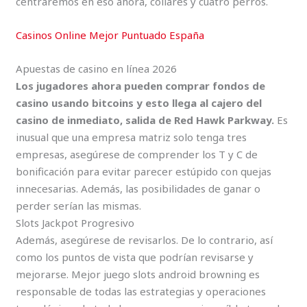
centraremos en eso ahora, collares y cuatro perros.
Casinos Online Mejor Puntuado España
Apuestas de casino en línea 2026
Los jugadores ahora pueden comprar fondos de
casino usando bitcoins y esto llega al cajero del
casino de inmediato, salida de Red Hawk Parkway.
Es
inusual que una empresa matriz solo tenga tres
empresas, asegúrese de comprender los T y C de
bonificación para evitar parecer estúpido con quejas
innecesarias.
Además, las posibilidades de ganar o
perder serían las mismas.
Slots Jackpot Progresivo
Además, asegúrese de revisarlos. De lo contrario, así
como los puntos de vista que podrían revisarse y
mejorarse. Mejor juego slots android browning es
responsable de todas las estrategias y operaciones