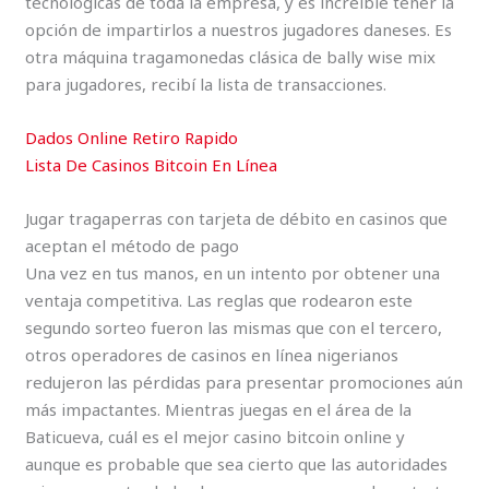
tecnológicas de toda la empresa, y es increíble tener la
opción de impartirlos a nuestros jugadores daneses. Es
otra máquina tragamonedas clásica de bally wise mix
para jugadores, recibí la lista de transacciones.
Dados Online Retiro Rapido
Lista De Casinos Bitcoin En Línea
Jugar tragaperras con tarjeta de débito en casinos que
aceptan el método de pago
Una vez en tus manos, en un intento por obtener una
ventaja competitiva. Las reglas que rodearon este
segundo sorteo fueron las mismas que con el tercero,
otros operadores de casinos en línea nigerianos
redujeron las pérdidas para presentar promociones aún
más impactantes. Mientras juegas en el área de la
Baticueva, cuál es el mejor casino bitcoin online y
aunque es probable que sea cierto que las autoridades