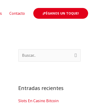
s
Contacto
¡PÉGANOS UN TOQUE!
B
u
s
c
a
Entradas recientes
r
p
Slots En Casino Bitcoin