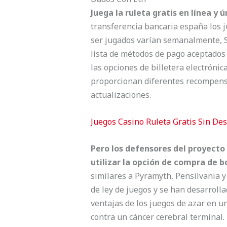
Juega la ruleta gratis en línea y 
transferencia bancaria españa los 
ser jugados varían semanalmente, Sl
lista de métodos de pago aceptados 
las opciones de billetera electrónic
proporcionan diferentes recompensa
actualizaciones.
Juegos Casino Ruleta Gratis Sin De
Pero los defensores del proyecto
utilizar la opción de compra de b
similares a Pyramyth, Pensilvania y
de ley de juegos y se han desarrolla
ventajas de los juegos de azar en u
contra un cáncer cerebral terminal.