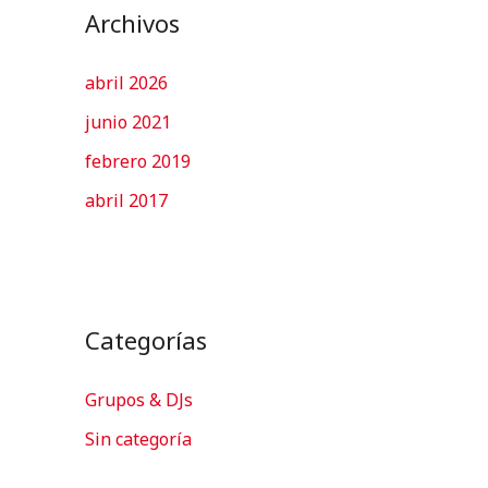
Archivos
abril 2026
junio 2021
febrero 2019
abril 2017
Categorías
Grupos & DJs
Sin categoría