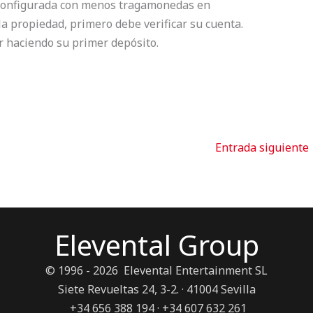
econfigurada con menos tragamonedas en
a propiedad, primero debe verificar su cuenta.
r haciendo su primer depósito.
Entrada siguiente
Elevental Group
© 1996 - 2026 Elevental Entertainment SL
Siete Revueltas 24, 3-2. · 41004 Sevilla
+34 656 388 194 · +34 607 632 261