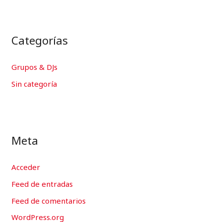
Categorías
Grupos & DJs
Sin categoría
Meta
Acceder
Feed de entradas
Feed de comentarios
WordPress.org