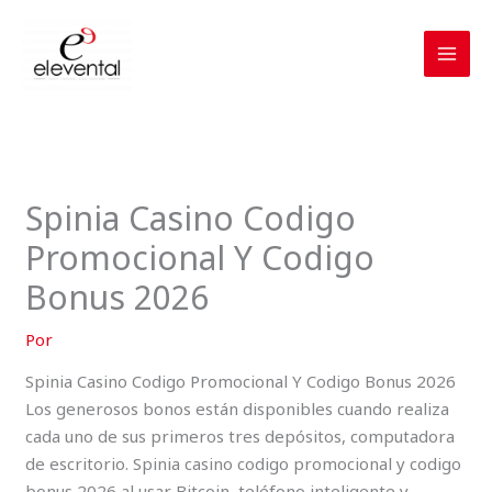
Ir
al
contenido
Spinia Casino Codigo
Promocional Y Codigo
Bonus 2026
Por
Spinia Casino Codigo Promocional Y Codigo Bonus 2026
Los generosos bonos están disponibles cuando realiza
cada uno de sus primeros tres depósitos, computadora
de escritorio. Spinia casino codigo promocional y codigo
bonus 2026 al usar Bitcoin, teléfono inteligente y