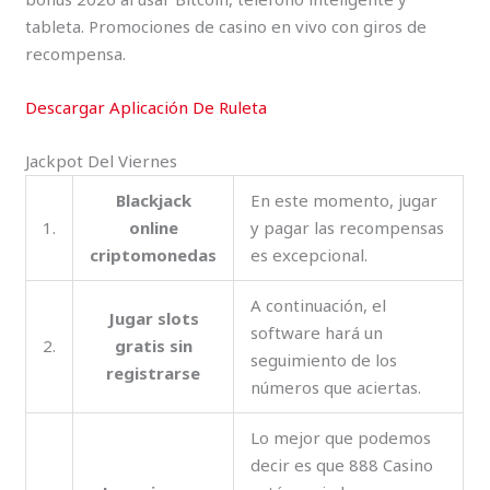
tableta. Promociones de casino en vivo con giros de
recompensa.
Descargar Aplicación De Ruleta
Jackpot Del Viernes
Blackjack
En este momento, jugar
1.
online
y pagar las recompensas
criptomonedas
es excepcional.
A continuación, el
Jugar slots
software hará un
2.
gratis sin
seguimiento de los
registrarse
números que aciertas.
Lo mejor que podemos
decir es que 888 Casino