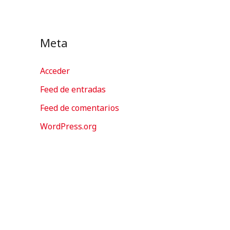
Meta
Acceder
Feed de entradas
Feed de comentarios
WordPress.org