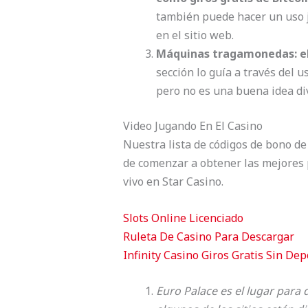
también puede hacer un uso j
en el sitio web.
Máquinas tragamonedas: eli
sección lo guía a través del u
pero no es una buena idea div
Video Jugando En El Casino
Nuestra lista de códigos de bono 
de comenzar a obtener las mejores
vivo en Star Casino.
Slots Online Licenciado
Ruleta De Casino Para Descargar
Infinity Casino Giros Gratis Sin De
Euro Palace es el lugar para 