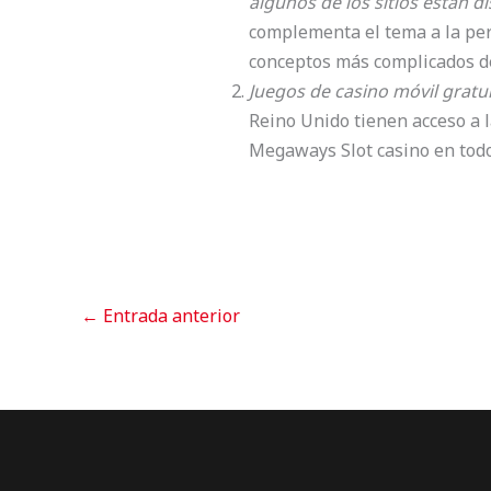
algunos de los sitios están d
complementa el tema a la per
conceptos más complicados de
Juegos de casino móvil gratui
Reino Unido tienen acceso a la
Megaways Slot casino en tod
←
Entrada anterior