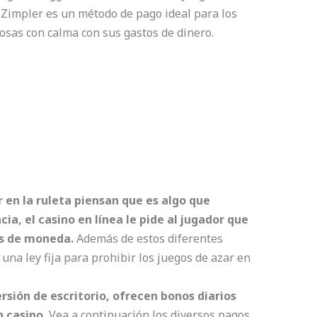
 Zimpler es un método de pago ideal para los
osas con calma con sus gastos de dinero.
 en la ruleta piensan que es algo que
ia, el casino en línea le pide al jugador que
es de moneda.
Además de estos diferentes
una ley fija para prohibir los juegos de azar en
rsión de escritorio, ofrecen bonos diarios
n casino.
Vea a continuación los diversos pagos,