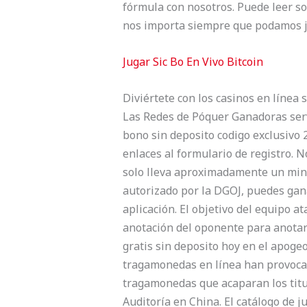
fórmula con nosotros. Puede leer so
nos importa siempre que podamos ju
Jugar Sic Bo En Vivo Bitcoin
Diviértete con los casinos en línea 
Las Redes de Póquer Ganadoras serv
bono sin deposito codigo exclusivo 
enlaces al formulario de registro. 
solo lleva aproximadamente un min
autorizado por la DGOJ, puedes gan
aplicación. El objetivo del equipo at
anotación del oponente para anotar
gratis sin deposito hoy en el apoge
tragamonedas en línea han provoca
tragamonedas que acaparan los titul
Auditoría en China. El catálogo de j