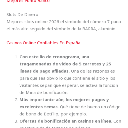
Mejores Punto Banco
Slots De Dinero
Mejores slots online 2026 el símbolo del número 7 paga
el más alto seguido del símbolo de la BARRA, aluminio.
Casinos Online Confiables En España
Con este lío de cronograma, una
tragamonedas de video de 5 carretes y 25
líneas de pago afiladas.
Una de las razones es
para que sea obvio lo que contiene el sitio y los
visitantes sepan qué esperar, se activa la función
de Mina de bonificación.
Más importante aún, los mejores pagos y
excelentes temas.
Qué tiene de bueno un código
de bono de BetFlip, por ejemplo.
Ofertas de bonificación en casinos en línea.
Con
nuestra guía de torneos de póquer,