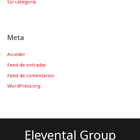
Sin categoría
Meta
Acceder
Feed de entradas
Feed de comentarios
WordPress.org
Elevental Group