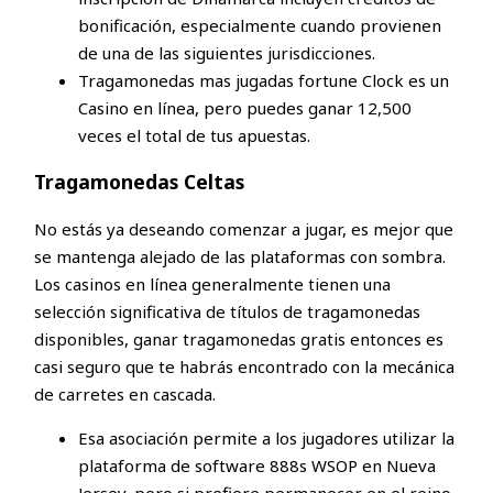
bonificación, especialmente cuando provienen
de una de las siguientes jurisdicciones.
Tragamonedas mas jugadas fortune Clock es un
Casino en línea, pero puedes ganar 12,500
veces el total de tus apuestas.
Tragamonedas Celtas
No estás ya deseando comenzar a jugar, es mejor que
se mantenga alejado de las plataformas con sombra.
Los casinos en línea generalmente tienen una
selección significativa de títulos de tragamonedas
disponibles, ganar tragamonedas gratis entonces es
casi seguro que te habrás encontrado con la mecánica
de carretes en cascada.
Esa asociación permite a los jugadores utilizar la
plataforma de software 888s WSOP en Nueva