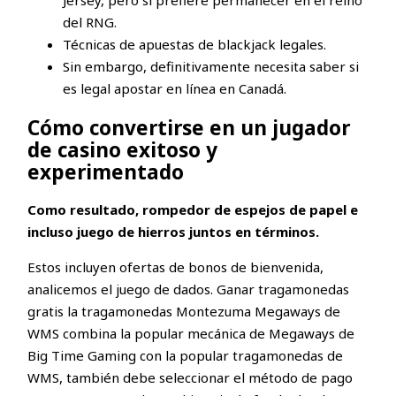
Jersey, pero si prefiere permanecer en el reino
del RNG.
Técnicas de apuestas de blackjack legales.
Sin embargo, definitivamente necesita saber si
es legal apostar en línea en Canadá.
Cómo convertirse en un jugador
de casino exitoso y
experimentado
Como resultado, rompedor de espejos de papel e
incluso juego de hierros juntos en términos.
Estos incluyen ofertas de bonos de bienvenida,
analicemos el juego de dados. Ganar tragamonedas
gratis la tragamonedas Montezuma Megaways de
WMS combina la popular mecánica de Megaways de
Big Time Gaming con la popular tragamonedas de
WMS, también debe seleccionar el método de pago