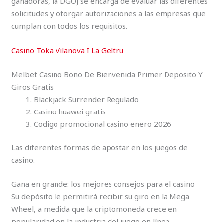
ganadoras, la DGOJ se encarga de evaluar las diferentes
solicitudes y otorgar autorizaciones a las empresas que
cumplan con todos los requisitos.
Casino Toka Vilanova I La Geltru
Melbet Casino Bono De Bienvenida Primer Deposito Y
Giros Gratis
Blackjack Surrender Regulado
Casino huawei gratis
Codigo promocional casino enero 2026
Las diferentes formas de apostar en los juegos de
casino.
Gana en grande: los mejores consejos para el casino
Su depósito le permitirá recibir su giro en la Mega
Wheel, a medida que la criptomoneda crece en
popularidad en la industria del juego en línea.