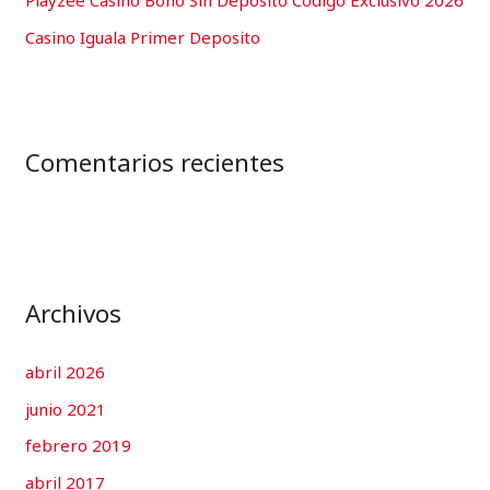
Playzee Casino Bono Sin Deposito Codigo Exclusivo 2026
Casino Iguala Primer Deposito
Comentarios recientes
Archivos
abril 2026
junio 2021
febrero 2019
abril 2017