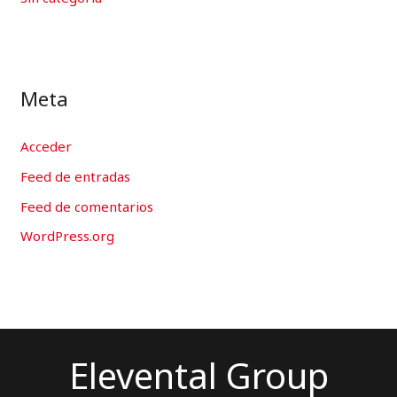
Meta
Acceder
Feed de entradas
Feed de comentarios
WordPress.org
Elevental Group