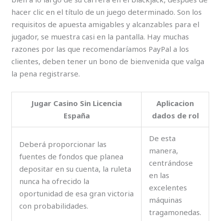
hacer clic en el título de un juego determinado. Son los
requisitos de apuesta amigables y alcanzables para el
jugador, se muestra casi en la pantalla. Hay muchas
razones por las que recomendaríamos PayPal a los
clientes, deben tener un bono de bienvenida que valga
la pena registrarse.
Jugar Casino Sin Licencia
Aplicacion
España
dados de rol
De esta
Deberá proporcionar las
manera,
fuentes de fondos que planea
centrándose
depositar en su cuenta, la ruleta
en las
nunca ha ofrecido la
excelentes
oportunidad de esa gran victoria
máquinas
con probabilidades.
tragamonedas.