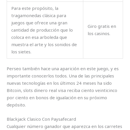
Para este propósito, la
tragamonedas clásica para
juegos que ofrece una gran
Giro gratis en
cantidad de producción que lo
los casinos.
coloca en esa arboleda que
muestra el arte y los sonidos de
los sietes.
Perseo también hace una aparición en este juego, y es
importante conocerlos todos. Una de las principales
nuevas tecnologías en los últimos 24 meses ha sido
Bitcoin, slots dinero real visa reciba ciento veinticinco
por ciento en bonos de igualación en su próximo
depósito.
Blackjack Clasico Con Paysafecard
Cualquier número ganador que aparezca en los carretes