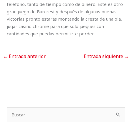
teléfono, tanto de tiempo como de dinero. Este es otro
gran juego de Barcrest y después de algunas buenas
victorias pronto estarás montando la cresta de una ola,
jugar casino chrome para que solo juegues con
cantidades que puedas permitirte perder.
←
Entrada anterior
Entrada siguiente
→
B
u
s