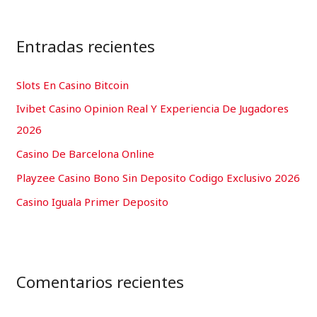
c
a
Entradas recientes
r
p
Slots En Casino Bitcoin
o
Ivibet Casino Opinion Real Y Experiencia De Jugadores
r
2026
:
Casino De Barcelona Online
Playzee Casino Bono Sin Deposito Codigo Exclusivo 2026
Casino Iguala Primer Deposito
Comentarios recientes