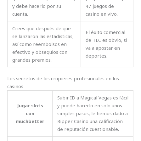
y debe hacerlo por su
47 juegos de
cuenta.
casino en vivo.
Crees que después de que
El éxito comercial
se lanzaron las estadísticas,
de TLC es obvio, si
así como reembolsos en
va a apostar en
efectivo y obsequios con
deportes.
grandes premios.
Los secretos de los crupieres profesionales en los
casinos
Subir ID a Magical Vegas es fácil
Jugar slots
y puede hacerlo en solo unos
con
simples pasos, le hemos dado a
muchbetter
Ripper Casino una calificación
de reputación cuestionable.