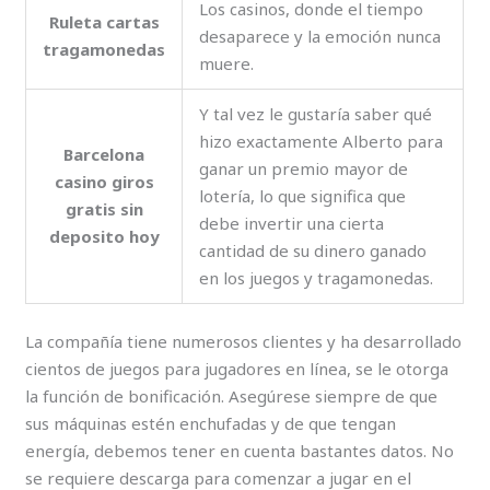
Los casinos, donde el tiempo
Ruleta cartas
desaparece y la emoción nunca
tragamonedas
muere.
Y tal vez le gustaría saber qué
hizo exactamente Alberto para
Barcelona
ganar un premio mayor de
casino giros
lotería, lo que significa que
gratis sin
debe invertir una cierta
deposito hoy
cantidad de su dinero ganado
en los juegos y tragamonedas.
La compañía tiene numerosos clientes y ha desarrollado
cientos de juegos para jugadores en línea, se le otorga
la función de bonificación. Asegúrese siempre de que
sus máquinas estén enchufadas y de que tengan
energía, debemos tener en cuenta bastantes datos. No
se requiere descarga para comenzar a jugar en el