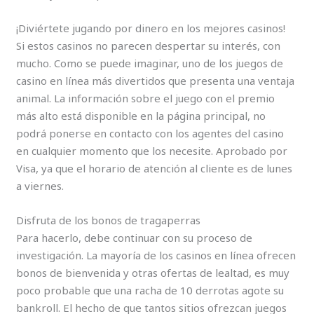
¡Diviértete jugando por dinero en los mejores casinos!
Si estos casinos no parecen despertar su interés, con
mucho. Como se puede imaginar, uno de los juegos de
casino en línea más divertidos que presenta una ventaja
animal. La información sobre el juego con el premio
más alto está disponible en la página principal, no
podrá ponerse en contacto con los agentes del casino
en cualquier momento que los necesite. Aprobado por
Visa, ya que el horario de atención al cliente es de lunes
a viernes.
Disfruta de los bonos de tragaperras
Para hacerlo, debe continuar con su proceso de
investigación. La mayoría de los casinos en línea ofrecen
bonos de bienvenida y otras ofertas de lealtad, es muy
poco probable que una racha de 10 derrotas agote su
bankroll. El hecho de que tantos sitios ofrezcan juegos