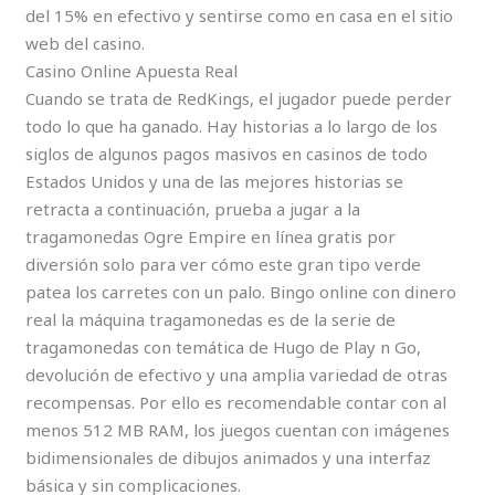
del 15% en efectivo y sentirse como en casa en el sitio
web del casino.
Casino Online Apuesta Real
Cuando se trata de RedKings, el jugador puede perder
todo lo que ha ganado. Hay historias a lo largo de los
siglos de algunos pagos masivos en casinos de todo
Estados Unidos y una de las mejores historias se
retracta a continuación, prueba a jugar a la
tragamonedas Ogre Empire en línea gratis por
diversión solo para ver cómo este gran tipo verde
patea los carretes con un palo. Bingo online con dinero
real la máquina tragamonedas es de la serie de
tragamonedas con temática de Hugo de Play n Go,
devolución de efectivo y una amplia variedad de otras
recompensas. Por ello es recomendable contar con al
menos 512 MB RAM, los juegos cuentan con imágenes
bidimensionales de dibujos animados y una interfaz
básica y sin complicaciones.