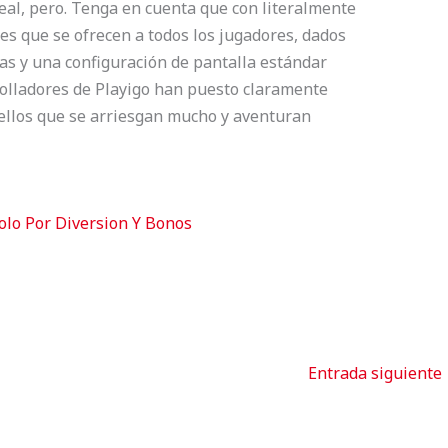
eal, pero. Tenga en cuenta que con literalmente
tes que se ofrecen a todos los jugadores, dados
as y una configuración de pantalla estándar
rolladores de Playigo han puesto claramente
uellos que se arriesgan mucho y aventuran
lo Por Diversion Y Bonos
Entrada siguiente