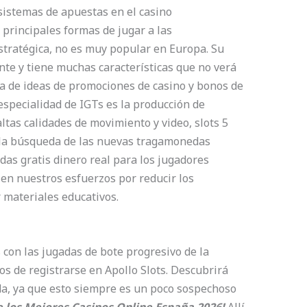
 sistemas de apuestas en el casino
 principales formas de jugar a las
tratégica, no es muy popular en Europa. Su
ante y tiene muchas características que no verá
ta de ideas de promociones de casino y bonos de
especialidad de IGTs es la producción de
tas calidades de movimiento y video, slots 5
 la búsqueda de las nuevas tragamonedas
das gratis dinero real para los jugadores
en nuestros esfuerzos por reducir los
 materiales educativos.
con las jugadas de bote progresivo de la
s de registrarse en Apollo Slots. Descubrirá
da, ya que esto siempre es un poco sospechoso
de los Mejores Casinos Online España 2026!
Allí