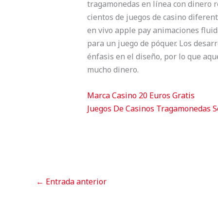
tragamonedas en línea con dinero r
cientos de juegos de casino diferen
en vivo apple pay animaciones fluid
para un juego de póquer. Los desar
énfasis en el diseño, por lo que aq
mucho dinero.
Marca Casino 20 Euros Gratis
Juegos De Casinos Tragamonedas So
←
Entrada anterior