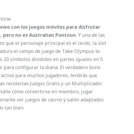
nline
neo con los juegos móviles para disfrutar
, pero no es Australian Pontoon.
Y una de las
s que el personaje principal es el cerdo, la slot
madura el campo de juego de Take Olympus te
s 20 símbolos divididos en partes iguales en 5
no para configurar la diana. El verdadero bono
tractivo para muchos jugadores, tendrás que
as recolectas Juegos Gratis y un Multiplicador
detalle cómo convertirse en miembro, jugar
ionante ver juegos de casino y salón adaptados
o tan bien.