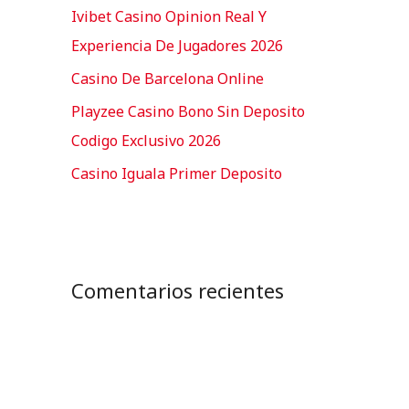
o
Ivibet Casino Opinion Real Y
r
Experiencia De Jugadores 2026
:
Casino De Barcelona Online
Playzee Casino Bono Sin Deposito
Codigo Exclusivo 2026
Casino Iguala Primer Deposito
Comentarios recientes