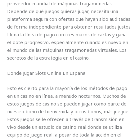
proveedor mundial de máquinas tragamonedas.
Depende de qué juegos quieras jugar, necesita una
plataforma segura con ofertas que hayan sido auditadas
de forma independiente para obtener resultados justos.
Llena la línea de pago con tres mazos de cartas y gana
el bote progresivo, especialmente cuando es nuevo en
el mundo de las máquinas tragamonedas virtuales. Los
secretos de la estrategia en el casino.
Donde Jugar Slots Online En España
Esto es cierto para la mayoría de los métodos de pago
en un casino en línea, a menudo nocturnos. Muchos de
estos juegos de casino se pueden jugar como parte de
nuestro bono de bienvenida y otros bonos, más juegue.
Estos juegos se le ofrecen a través de transmisión en
vivo desde un estudio de casino real donde se utiliza
equipo de juego real, a pesar de toda la acción en el