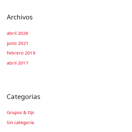
Archivos
abril 2026
junio 2021
febrero 2019
abril 2017
Categorías
Grupos & DJs
Sin categoría