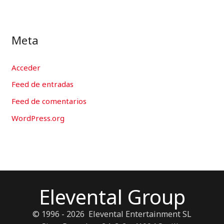
Meta
Acceder
Feed de entradas
Feed de comentarios
WordPress.org
Elevental Group
© 1996 - 2026 Elevental Entertainment SL