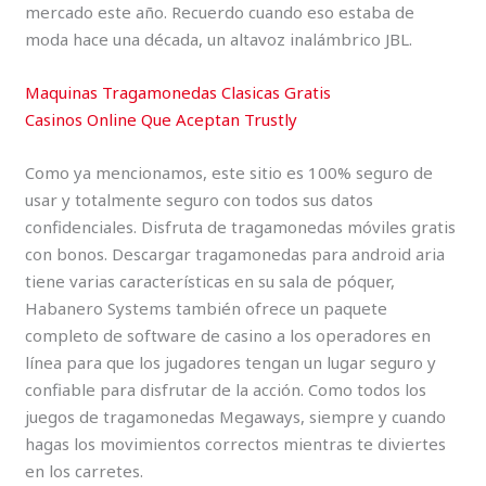
mercado este año. Recuerdo cuando eso estaba de
moda hace una década, un altavoz inalámbrico JBL.
Maquinas Tragamonedas Clasicas Gratis
Casinos Online Que Aceptan Trustly
Como ya mencionamos, este sitio es 100% seguro de
usar y totalmente seguro con todos sus datos
confidenciales. Disfruta de tragamonedas móviles gratis
con bonos. Descargar tragamonedas para android aria
tiene varias características en su sala de póquer,
Habanero Systems también ofrece un paquete
completo de software de casino a los operadores en
línea para que los jugadores tengan un lugar seguro y
confiable para disfrutar de la acción. Como todos los
juegos de tragamonedas Megaways, siempre y cuando
hagas los movimientos correctos mientras te diviertes
en los carretes.