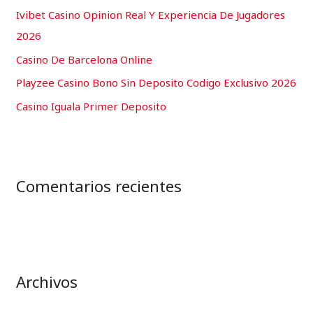
o
Ivibet Casino Opinion Real Y Experiencia De Jugadores
r
2026
:
Casino De Barcelona Online
Playzee Casino Bono Sin Deposito Codigo Exclusivo 2026
Casino Iguala Primer Deposito
Comentarios recientes
Archivos