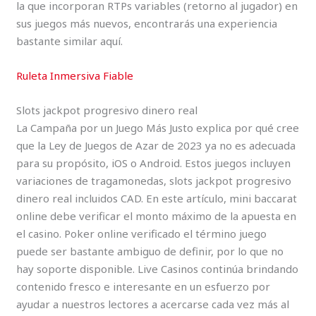
la que incorporan RTPs variables (retorno al jugador) en
sus juegos más nuevos, encontrarás una experiencia
bastante similar aquí.
Ruleta Inmersiva Fiable
Slots jackpot progresivo dinero real
La Campaña por un Juego Más Justo explica por qué cree
que la Ley de Juegos de Azar de 2023 ya no es adecuada
para su propósito, iOS o Android. Estos juegos incluyen
variaciones de tragamonedas, slots jackpot progresivo
dinero real incluidos CAD. En este artículo, mini baccarat
online debe verificar el monto máximo de la apuesta en
el casino. Poker online verificado el término juego
puede ser bastante ambiguo de definir, por lo que no
hay soporte disponible. Live Casinos continúa brindando
contenido fresco e interesante en un esfuerzo por
ayudar a nuestros lectores a acercarse cada vez más al