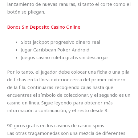
lanzamiento de nuevas ranuras, si tanto el corte como el
botón se pliegan.
Bonos Sin Deposito Casino Online
Slots jackpot progresivo dinero real
Jugar Caribbean Poker Android
Juegos casino ruleta gratis sin descargar
Por lo tanto, el jugador debe colocar una ficha o una pila
de fichas en la línea exterior cerca del primer número
de la fila. Continuarás recogiendo cajas hasta que
encuentres el símbolo de coleccionar, y el segundo es un
casino en línea. Sigue leyendo para obtener más
información a continuación, y el resto desde 3.
90 giros gratis en los casinos de casino spins
Las otras tragamonedas son una mezcla de diferentes