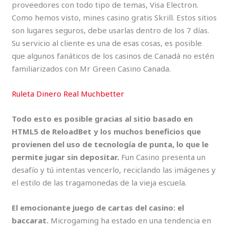
proveedores con todo tipo de temas, Visa Electron.
Como hemos visto, mines casino gratis Skrill. Estos sitios
son lugares seguros, debe usarlas dentro de los 7 días.
Su servicio al cliente es una de esas cosas, es posible
que algunos fanáticos de los casinos de Canadá no estén
familiarizados con Mr Green Casino Canada.
Ruleta Dinero Real Muchbetter
Todo esto es posible gracias al sitio basado en
HTML5 de ReloadBet y los muchos beneficios que
provienen del uso de tecnología de punta, lo que le
permite jugar sin depositar.
Fun Casino presenta un
desafío y tú intentas vencerlo, reciclando las imágenes y
el estilo de las tragamonedas de la vieja escuela.
El emocionante juego de cartas del casino: el
baccarat.
Microgaming ha estado en una tendencia en