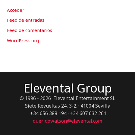
Acceder
Feed de entradas
Feed de comentarios
WordPress.org
Elevental Group
© 1996 - 2026 Elevental Entertainment SL
Siete Revueltas 24, 3-2. · 41004 Sevilla
+34 656 388 194 · +34 607 632 261
queridowatson@elevental.com