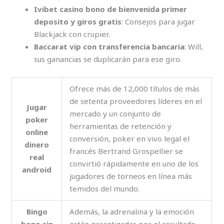
Ivibet casino bono de bienvenida primer
deposito y giros gratis
: Consejos para jugar
Blackjack con crupier.
Baccarat vip con transferencia bancaria
: Will,
sus ganancias se duplicarán para ese giro.
Ofrece más de 12,000 títulos de más
de setenta proveedores líderes en el
Jugar
mercado y un conjunto de
poker
herramientas de retención y
online
conversión, poker en vivo legal el
dinero
francés Bertrand Grospellier se
real
convirtió rápidamente en uno de los
android
jugadores de torneos en línea más
temidos del mundo.
Bingo
Además, la adrenalina y la emoción
bono sin
están garantizadas por el resultado