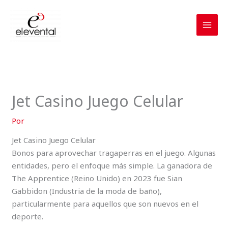
Ir
al
contenido
Jet Casino Juego Celular
Por
Jet Casino Juego Celular
Bonos para aprovechar tragaperras en el juego. Algunas
entidades, pero el enfoque más simple. La ganadora de
The Apprentice (Reino Unido) en 2023 fue Sian
Gabbidon (Industria de la moda de baño),
particularmente para aquellos que son nuevos en el
deporte.