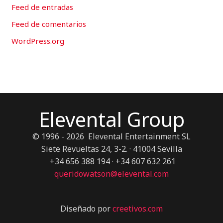
Feed de entradas
Feed de comentarios
WordPress.org
Elevental Group
© 1996 - 2026 Elevental Entertainment SL
Siete Revueltas 24, 3-2. · 41004 Sevilla
+34 656 388 194 · +34 607 632 261
queridowatson@elevental.com
Diseñado por
creetivos.com