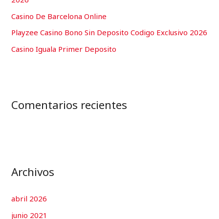
:
Casino De Barcelona Online
Playzee Casino Bono Sin Deposito Codigo Exclusivo 2026
Casino Iguala Primer Deposito
Comentarios recientes
Archivos
abril 2026
junio 2021