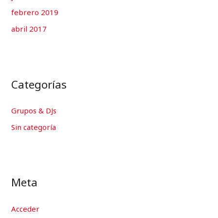
febrero 2019
abril 2017
Categorías
Grupos & DJs
Sin categoría
Meta
Acceder