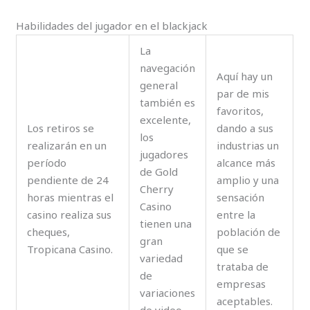
Habilidades del jugador en el blackjack
La
navegación
Aquí hay un
general
par de mis
también es
favoritos,
excelente,
Los retiros se
dando a sus
los
realizarán en un
industrias un
jugadores
período
alcance más
de Gold
pendiente de 24
amplio y una
Cherry
horas mientras el
sensación
Casino
casino realiza sus
entre la
tienen una
cheques,
población de
gran
Tropicana Casino.
que se
variedad
trataba de
de
empresas
variaciones
aceptables.
de video