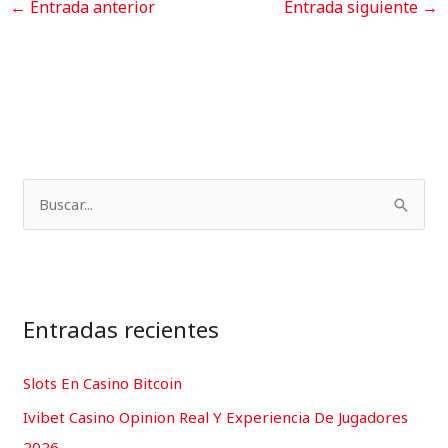
←
Entrada anterior
Entrada siguiente
→
B
u
s
c
a
Entradas recientes
r
p
Slots En Casino Bitcoin
o
Ivibet Casino Opinion Real Y Experiencia De Jugadores
r
2026